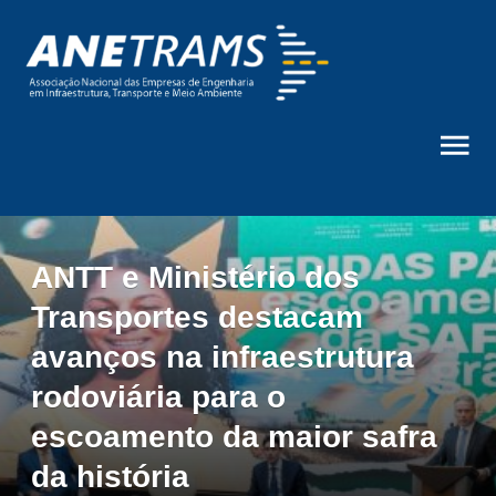
ANTT e Ministério dos
Transportes destacam
avanços na infraestrutura
rodoviária para o
escoamento da maior safra
da história